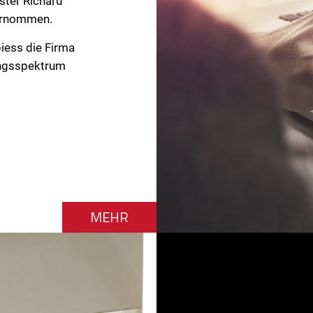
ster Richard
ernommen.
iess die Firma
ungsspektrum
MEHR