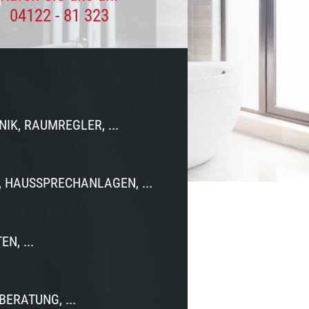
04122 - 81 323
K, RAUMREGLER, ...
, HAUSSPRECHANLAGEN, ...
N, ...
ERATUNG, ...